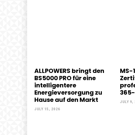
ALLPOWERS bringt den
MS-1
BS5000 PRO für eine
Zerti
intelligentere
prof
Energieversorgung zu
365-
Hause auf den Markt
JULY 9,
JULY 15, 2026