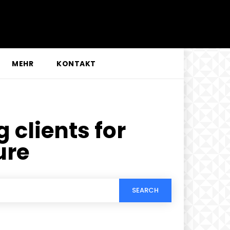
MEHR
KONTAKT
g clients for
ure
SEARCH