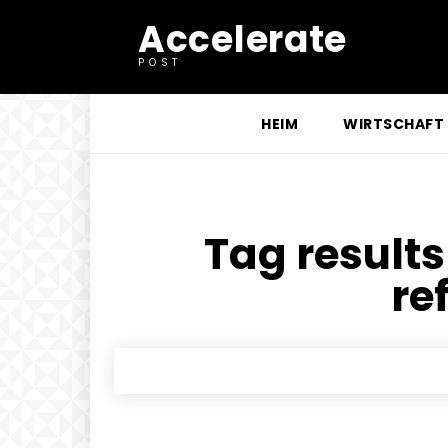
Accelerate
POST
HEIM
WIRTSCHAFT
Tag results
re